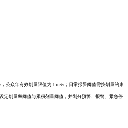
mSv，公众年有效剂量限值为 1 mSv；日常报警阈值需按剂量约束
使用场景，分别设定剂量率阈值与累积剂量阈值，并划分预警、报警、紧急停