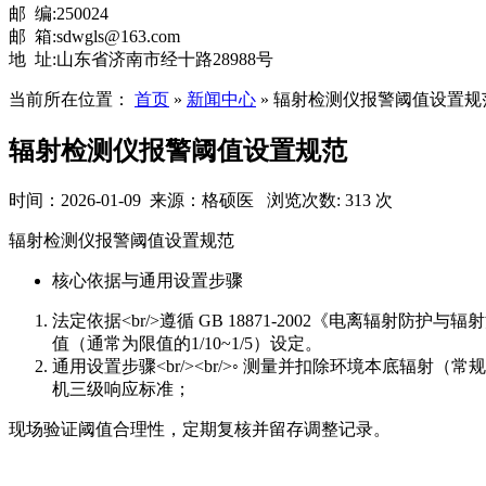
邮 编:250024
邮 箱:sdwgls@163.com
地 址:山东省济南市经十路28988号
当前所在位置：
首页
»
新闻中心
»
辐射检测仪报警阈值设置规
辐射检测仪报警阈值设置规范
时间：2026-01-09 来源：格硕医 浏览次数: 313 次
辐射检测仪报警阈值设置规范
核心依据与通用设置步骤
法定依据<br/>遵循 GB 18871-2002《电离辐射
值（通常为限值的1/10~1/5）设定。
通用设置步骤<br/><br/>◦ 测量并扣除环境本底辐射（
机三级响应标准；
现场验证阈值合理性，定期复核并留存调整记录。